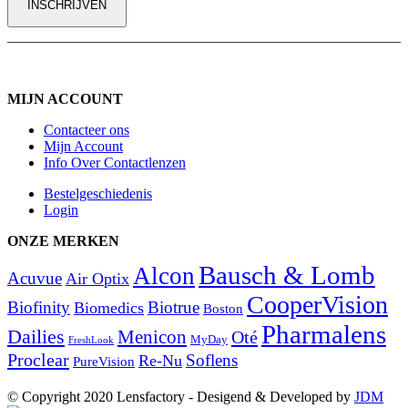
MIJN ACCOUNT
Contacteer ons
Mijn Account
Info Over Contactlenzen
Bestelgeschiedenis
Login
ONZE MERKEN
Bausch & Lomb
Alcon
Acuvue
Air Optix
CooperVision
Biofinity
Biotrue
Biomedics
Boston
Pharmalens
Dailies
Menicon
Oté
MyDay
FreshLook
Proclear
Soflens
Re-Nu
PureVision
© Copyright 2020 Lensfactory - Desigend & Developed by
JDM