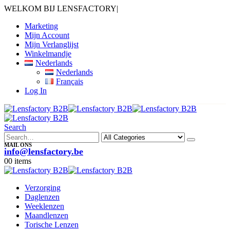
WELKOM BIJ LENSFACTORY
|
Marketing
Mijn Account
Mijn Verlanglijst
Winkelmandje
Nederlands
Nederlands
Français
Log In
Search
MAIL ONS
info@lensfactory.be
0
0 items
Verzorging
Daglenzen
Weeklenzen
Maandlenzen
Torische Lenzen